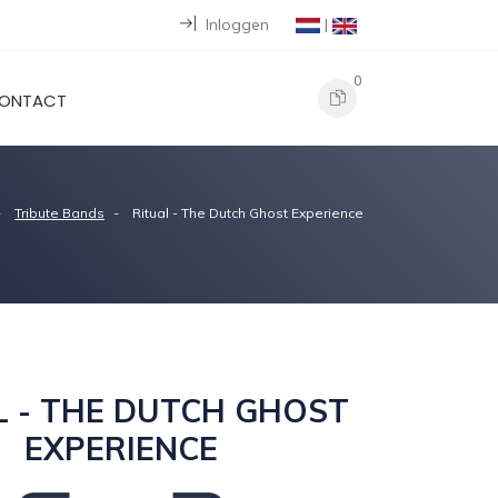
Inloggen
|
0
ONTACT
Tribute Bands
Ritual - The Dutch Ghost Experience
L - THE DUTCH GHOST
EXPERIENCE