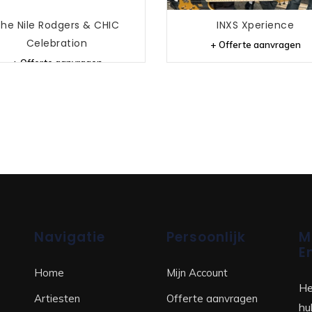
he Nile Rodgers & CHIC
INXS Xperience
Celebration
+ Offerte aanvragen
+ Offerte aanvragen
Navigatie
Persoonlijk
M
E
Home
Mijn Account
He
Artiesten
Offerte aanvragen
hu