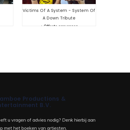
Victims Of A System - System Of
A Down Tribute
+ Offerte aanvragen
amboe Productions &
ntertainment B.V.
eft u vragen of advies nodig? Denk hierbij aan
lp met het boeken van artiesten,