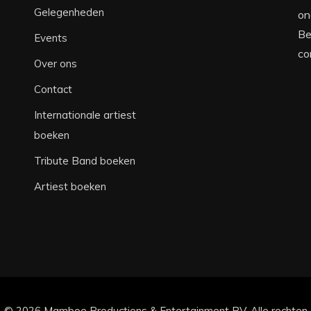
Gelegenheden
on
Be
Events
co
Over ons
Contact
Internationale artiest
boeken
Tribute Band boeken
Artiest boeken
© 2026 Mamboe Productions & Entertainment BV. Alle rechten