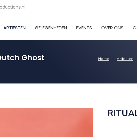
ductions.nl
ARTIESTEN
GELEGENHEDEN
EVENTS
OVER ONS
C
 Dutch Ghost
Home
Artiesten
RITUA