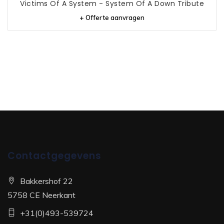
Victims Of A System - System Of A Down Tribute
+ Offerte aanvragen
Contactgegevens
Bakkershof 22
5758 CE Neerkant
+31(0)493-539724