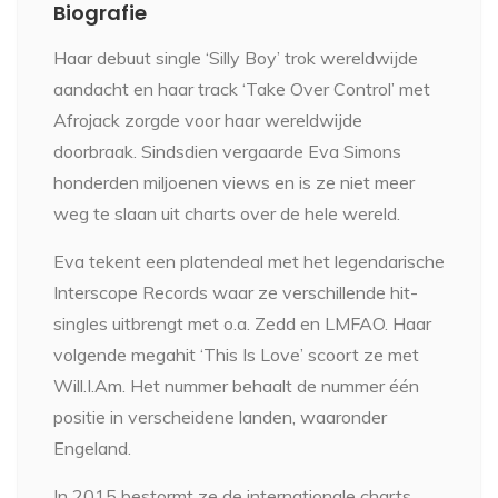
Biografie
Haar debuut single ‘Silly Boy’ trok wereldwijde
aandacht en haar track ‘Take Over Control’ met
Afrojack zorgde voor haar wereldwijde
doorbraak. Sindsdien vergaarde Eva Simons
honderden miljoenen views en is ze niet meer
weg te slaan uit charts over de hele wereld.
Eva tekent een platendeal met het legendarische
Interscope Records waar ze verschillende hit-
singles uitbrengt met o.a. Zedd en LMFAO. Haar
volgende megahit ‘This Is Love’ scoort ze met
Will.I.Am. Het nummer behaalt de nummer één
positie in verscheidene landen, waaronder
Engeland.
In 2015 bestormt ze de internationale charts