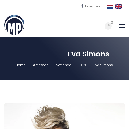
Inloggen
|
0
Eva Simons
Home
Artiesten
Nationaal
DJ's
Eva Simons