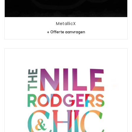
MetallicX
+ Offerte aanvragen