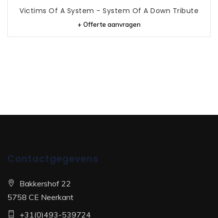
Victims Of A System - System Of A Down Tribute
+ Offerte aanvragen
Contactgegevens
Bakkershof 22
5758 CE Neerkant
+31(0)493-539724