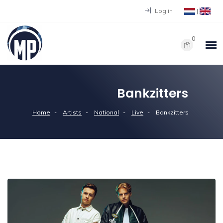
Log in
|
0
Bankzitters
Home
Artists
National
Live
Bankzitters