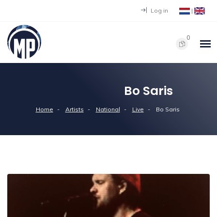
Log in
|
0
Bo Saris
Home
Artists
National
Live
Bo Saris