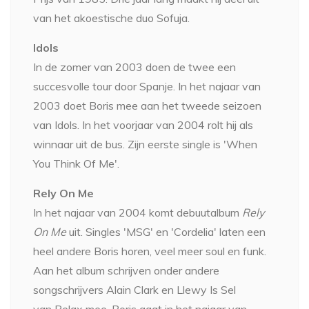
van het akoestische duo Sofuja.
Idols
In de zomer van 2003 doen de twee een
succesvolle tour door Spanje. In het najaar van
2003 doet Boris mee aan het tweede seizoen
van Idols. In het voorjaar van 2004 rolt hij als
winnaar uit de bus. Zijn eerste single is 'When
You Think Of Me'.
Rely On Me
In het najaar van 2004 komt debuutalbum
Rely
On Me
uit. Singles 'MSG' en 'Cordelia' laten een
heel andere Boris horen, veel meer soul en funk.
Aan het album schrijven onder andere
songschrijvers Alain Clark en Llewy Is Sel
van Relax mee. Boris gaat in het najaar van