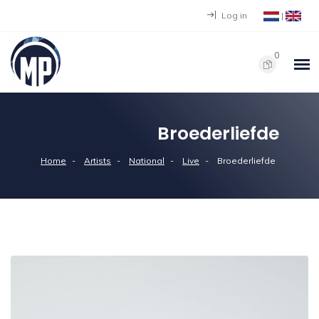
Log in
|
0
Broederliefde
Home
Artists
National
Live
Broederliefde