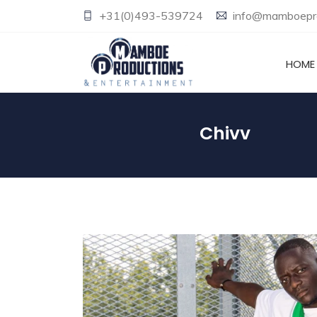
+31(0)493-539724
info@mamboepro
HOME
Chivv