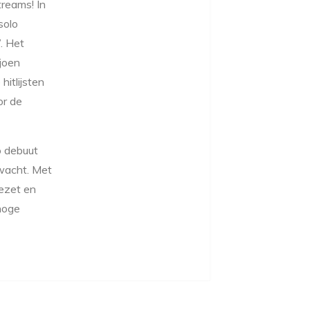
reams! In
solo
. Het
joen
hitlijsten
or de
o debuut
rwacht. Met
ezet en
hoge