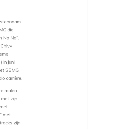
iestennaam
BMG die
h Na Na”,
 Chivv
ieme
in juni
het SBMG
o carrière.
ere malen
 met zijn
 met
” met
racks zijn