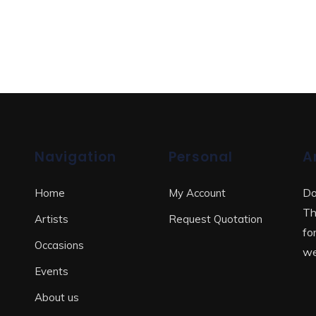
Navigation
Personal
A
Do
Home
My Account
Th
Artists
Request Quotation
fo
Occasions
we
Events
About us