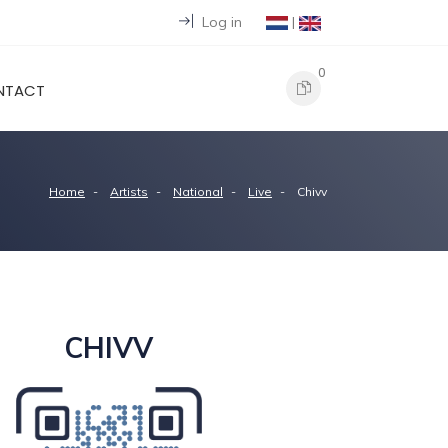
Log in
|
0
NTACT
Home
Artists
National
Live
Chivv
CHIVV