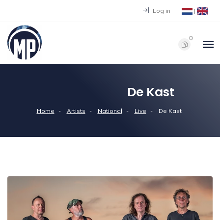
Log in
|
0
De Kast
Home
Artists
National
Live
De Kast