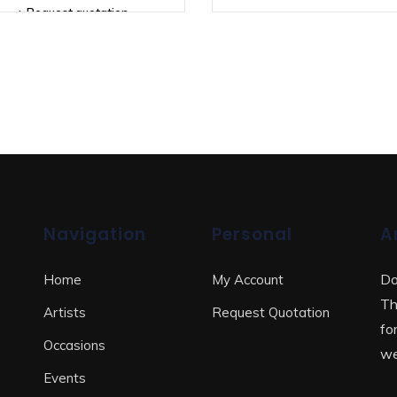
+ Request quotation
Navigation
Personal
A
Do
Home
My Account
Th
Artists
Request Quotation
fo
Occasions
we
Events