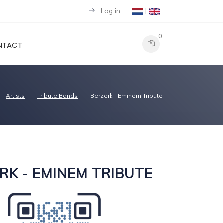
Log in
|
0
NTACT
Artists
Tribute Bands
Berzerk - Eminem Tribute
RK - EMINEM TRIBUTE