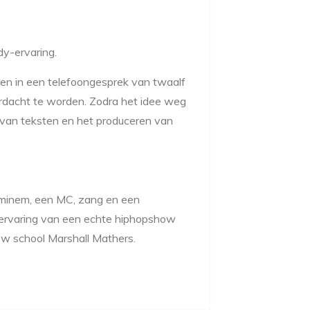
dy-ervaring.
n in een telefoongesprek van twaalf
rdacht te worden. Zodra het idee weg
van teksten en het produceren van
minem, een MC, zang en een
e ervaring van een echte hiphopshow
ew school Marshall Mathers.