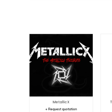
MetallicX
T
+ Request quotation